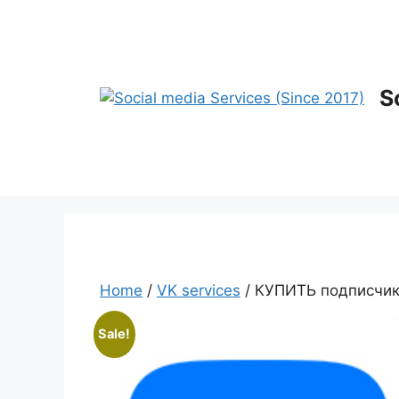
Skip
to
content
S
Home
/
VK services
/ КУПИТЬ подписчик
Sale!