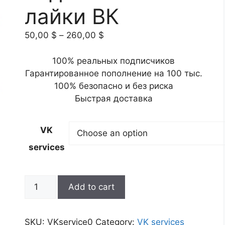
лайки ВК
Price
50,00
$
–
260,00
$
range:
50,00 $
100% реальных подписчиков
through
Гарантированное пополнение на 100 тыс.
260,00 $
100% безопасно и без риска
Быстрая доставка
VK
services
КУПИТЬ
Add to cart
подписчиков
и
лайки
SKU:
VKservice0
Category:
VK services