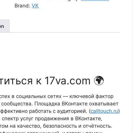
ВК
Brand:
VK
quantity
on
иться к 17va.com 🌍
спех в социальных сетях — ключевой фактор
и сообщества. Площадка ВКонтакте охватывает
ффективно работать с аудиторией. (
calltouch.ru
)
спектр услуг продвижения в ВКонтакте,
том на качество, безопасность и отчётность.